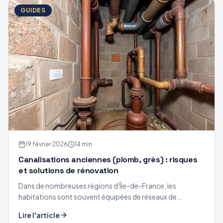
GUIDES
19 février 2026
14 min
Canalisations anciennes (plomb, grès) : risques
et solutions de rénovation
Dans de nombreuses régions d'Île-de-France, les
habitations sont souvent équipées de réseaux de
canalisations en plomb ou en grès. Quels sont les risques
Lire l'article
?