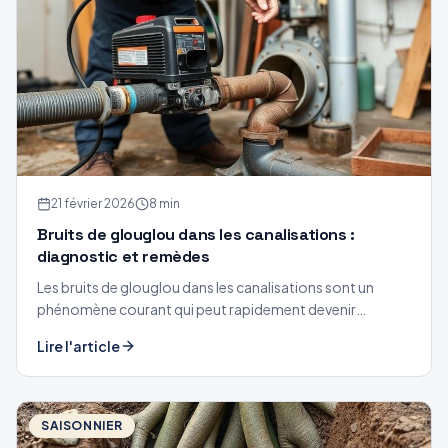
21 février 2026
8 min
Bruits de glouglou dans les canalisations :
diagnostic et remèdes
Les bruits de glouglou dans les canalisations sont un
phénomène courant qui peut rapidement devenir
agaçant, voire inquiétant. Voici comment les
Lire l'article
diagnostiquer.
SAISONNIER