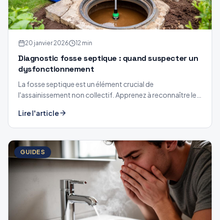
20 janvier 2026
12 min
Diagnostic fosse septique : quand suspecter un
dysfonctionnement
La fosse septique est un élément crucial de
l'assainissement non collectif. Apprenez à reconnaître les
signes d'un dysfonctionnement avant qu'il ne devienne
Lire l'article
une urgence.
GUIDES