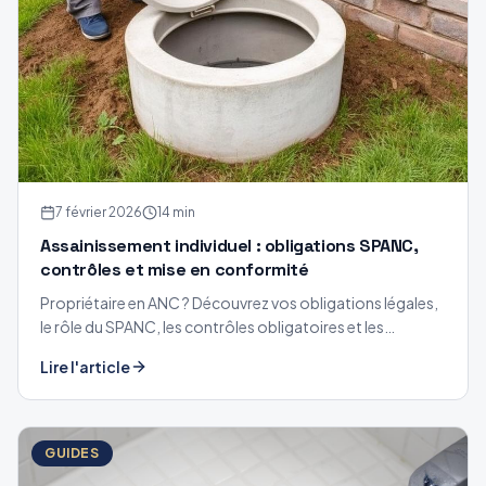
7 février 2026
14 min
Assainissement individuel : obligations SPANC,
contrôles et mise en conformité
Propriétaire en ANC ? Découvrez vos obligations légales,
le rôle du SPANC, les contrôles obligatoires et les
démarches de mise en conformité de votre installation
Lire l'article
d'assainissement non collectif.
GUIDES