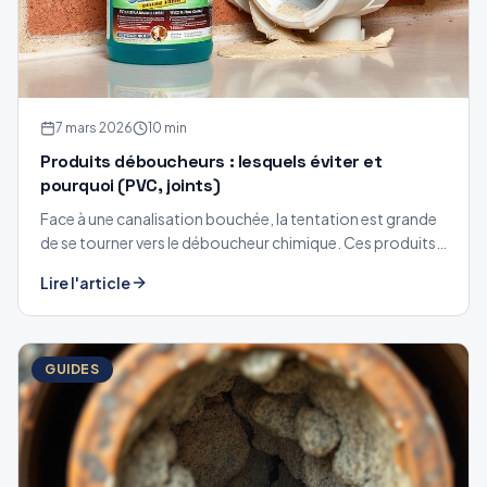
7 mars 2026
10 min
Produits déboucheurs : lesquels éviter et
pourquoi (PVC, joints)
Face à une canalisation bouchée, la tentation est grande
de se tourner vers le déboucheur chimique. Ces produits
promettent une efficacité rapide, mais à quel prix pour
Lire l'article
vos canalisations ?
GUIDES