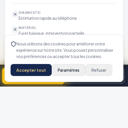
DIAGNOSTIC
Estimation rapide au téléphone
MATÉRIEL
Furet basique, intervention partielle
DEVIS
Nous utilisons des cookies pour améliorer votre
Prix découvert après intervention
expérience sur notre site. Vous pouvez personnaliser
vos préférences ou accepter tous les cookies.
SUIVI
Intervention isolée
Accepter tout
Paramètres
Refuser
COUVERTURE
Appeler maintenant
Disponibilité
Ponctuelle
APPROCHE
Débouchage à l'aveugle
RECOMMANDÉ
APPROCHE PRO TERRAIN
Avec GIC Environnement