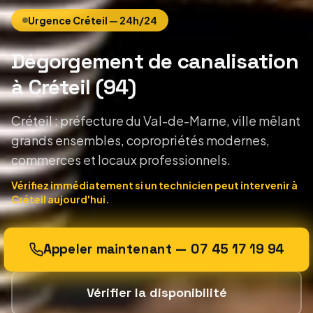
Urgence
Créteil
— 24h/24
Dégorgement de canalisation
à Créteil
(
94
)
Créteil : préfecture du Val-de-Marne, ville mêlant
grands ensembles, copropriétés modernes,
commerces et locaux professionnels.
Vérifiez immédiatement si un technicien peut intervenir
à
Créteil
aujourd'hui.
Appeler maintenant —
07 45 17 19 94
Vérifier la disponibilité