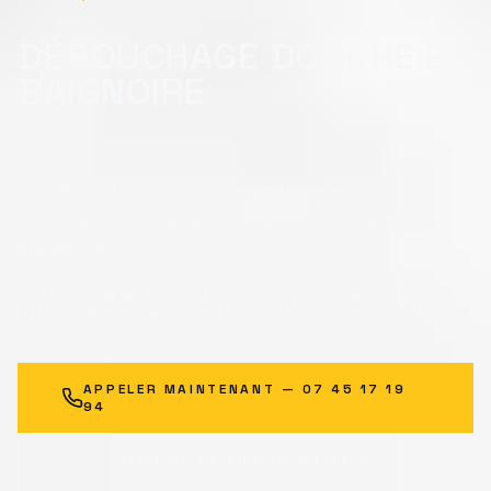
DÉBOUCHAGE DOUCHE ET
BAIGNOIRE
Douche qui refoule, baignoire qui se vide à peine ?
Cheveux, savon, calcaire : on identifie et on agit, sans
produit agressif.
VÉRIFIEZ IMMÉDIATEMENT SI UN TECHNICIEN PEUT
INTERVENIR DANS VOTRE SECTEUR.
APPELER MAINTENANT —
07 45 17 19
94
VÉRIFIER LA DISPONIBILITÉ