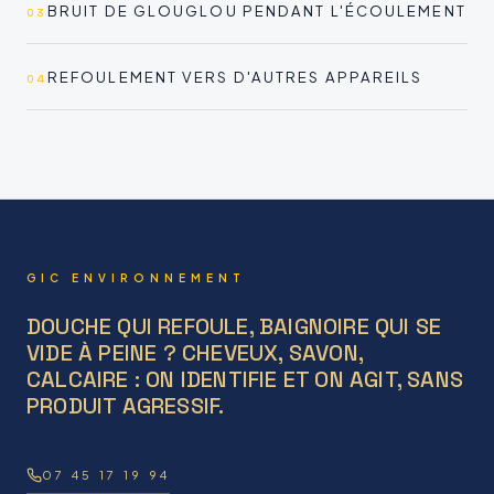
BRUIT DE GLOUGLOU PENDANT L'ÉCOULEMENT
03
REFOULEMENT VERS D'AUTRES APPAREILS
04
GIC ENVIRONNEMENT
DOUCHE QUI REFOULE, BAIGNOIRE QUI SE
VIDE À PEINE ? CHEVEUX, SAVON,
CALCAIRE : ON IDENTIFIE ET ON AGIT, SANS
PRODUIT AGRESSIF.
07 45 17 19 94