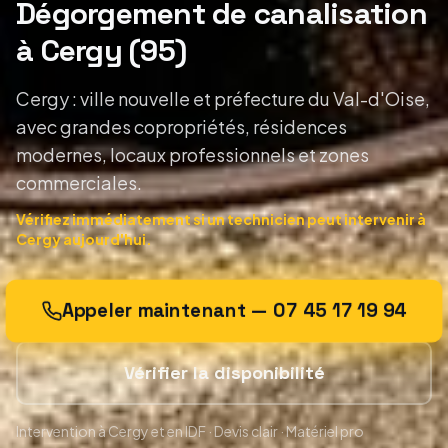
Dégorgement de canalisation
à Cergy
(
95
)
Cergy : ville nouvelle et préfecture du Val-d'Oise,
avec grandes copropriétés, résidences
modernes, locaux professionnels et zones
commerciales.
Vérifiez immédiatement si un technicien peut intervenir
à
Cergy
aujourd'hui.
Appeler maintenant —
07 45 17 19 94
Vérifier la disponibilité
Intervention
à Cergy
et en IDF · Devis clair · Matériel pro