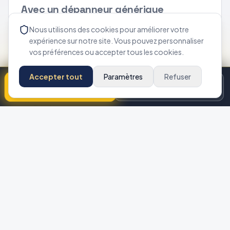
Avec un dépanneur générique
Nous utilisons des cookies pour améliorer votre
expérience sur notre site. Vous pouvez personnaliser
DIAGNOSTIC
vos préférences ou accepter tous les cookies.
Estimation rapide au téléphone
MATÉRIEL
Accepter tout
Paramètres
Refuser
Furet basique, intervention partielle
Appeler maintenant
Disponibilité
DEVIS
Prix découvert après intervention
SUIVI
Intervention isolée
COUVERTURE
Ponctuelle
APPROCHE
Débouchage à l'aveugle