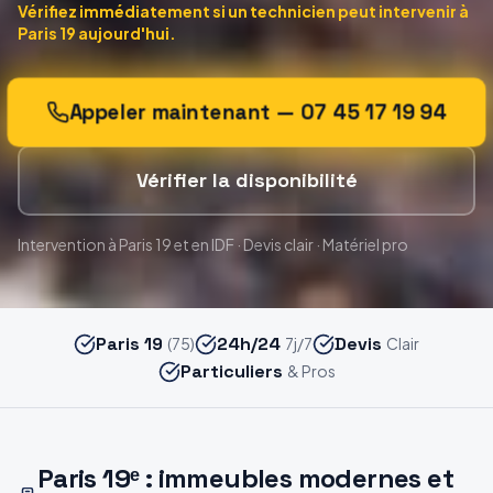
Vérifiez immédiatement si un technicien peut intervenir
à
Paris 19
aujourd'hui.
Appeler maintenant —
07 45 17 19 94
Vérifier la disponibilité
Intervention
à Paris 19
et en IDF · Devis clair · Matériel pro
Paris 19
24h/24
Devis
(75)
7j/7
Clair
Particuliers
& Pros
Paris 19ᵉ : immeubles modernes et