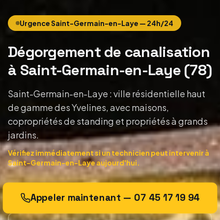
Urgence
Saint-Germain-en-Laye
— 24h/24
Dégorgement de canalisation
à Saint-Germain-en-Laye
(
78
)
Saint-Germain-en-Laye : ville résidentielle haut
de gamme des Yvelines, avec maisons,
copropriétés de standing et propriétés à grands
jardins.
Vérifiez immédiatement si un technicien peut intervenir
à
Saint-Germain-en-Laye
aujourd'hui.
Appeler maintenant —
07 45 17 19 94