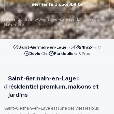
Vérifier la disponibilité
Intervention
à Saint-Germain-en-Laye
et en IDF · Devis clair ·
Matériel pro
Saint-Germain-en-Laye
24h/24
(78)
7j/7
Devis
Particuliers
Clair
& Pros
Saint-Germain-en-Laye :
résidentiel premium, maisons et
jardins
Saint-Germain-en-Laye est l'une des villes les plus