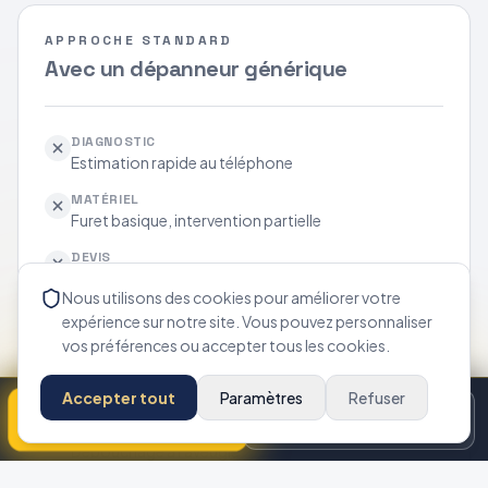
APPROCHE STANDARD
Avec un dépanneur générique
DIAGNOSTIC
Estimation rapide au téléphone
MATÉRIEL
Furet basique, intervention partielle
DEVIS
Prix découvert après intervention
Nous utilisons des cookies pour améliorer votre
SUIVI
expérience sur notre site. Vous pouvez personnaliser
Intervention isolée
vos préférences ou accepter tous les cookies.
COUVERTURE
Ponctuelle
Accepter tout
Paramètres
Refuser
Appeler maintenant
Disponibilité
APPROCHE
Débouchage à l'aveugle