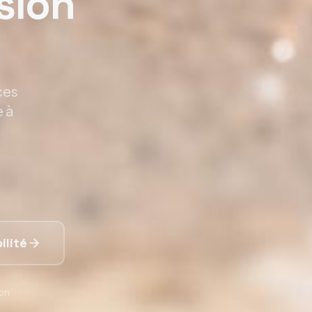
sion
ces
e à
ilité
ion