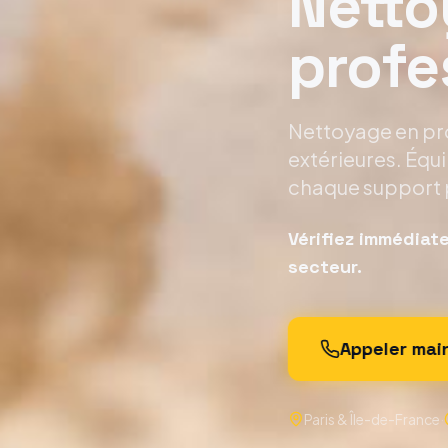
Netto
profe
Nettoyage en pro
extérieures. Équ
chaque support 
Vérifiez immédiat
secteur.
Appeler ma
Paris & Île-de-France
·