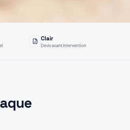
Clair
el
Devis avant intervention
haque