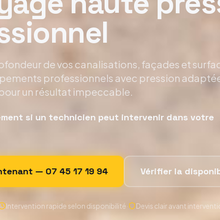
yage haute pres
ssionnel
fondeur de vos canalisations, façades et surfa
ipements professionnels avec pression adapté
pour un résultat impeccable.
ement si un technicien peut intervenir dans votre
intenant —
07 45 17 19 94
Vérifier la disponib
Intervention rapide selon disponibilité
·
Devis clair avant intervent